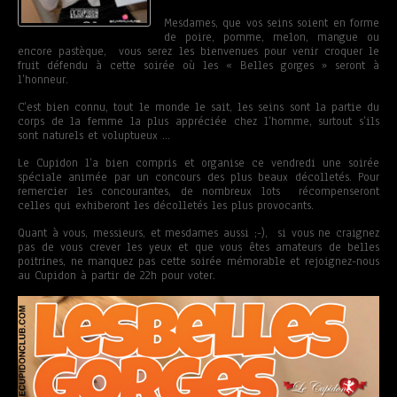
Mesdames, que vos seins soient en forme
de poire, pomme, melon, mangue ou
encore pastèque, vous serez les bienvenues pour venir croquer le
fruit défendu à cette soirée où les « Belles gorges » seront à
l’honneur.
C’est bien connu, tout le monde le sait, les seins sont la partie du
corps de la femme la plus appréciée chez l’homme, surtout s’ils
sont naturels et voluptueux …
Le Cupidon l’a bien compris et organise ce vendredi une soirée
spéciale animée par un concours des plus beaux décolletés. Pour
remercier les concourantes, de nombreux lots récompenseront
celles qui exhiberont les décolletés les plus provocants.
Quant à vous, messieurs, et mesdames aussi ;-), si vous ne craignez
pas de vous crever les yeux et que vous êtes amateurs de belles
poitrines, ne manquez pas cette soirée mémorable et rejoignez-nous
au Cupidon à partir de 22h pour voter.