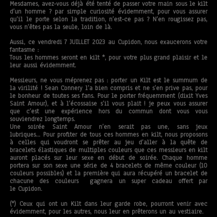
Mesdames, avez-vous déjà été tenté de passer votre main sous le kilt
d’un homme ? par simple curiosité évidemment, pour vous assurer
qu’il le porte selon la tradition, n’est-ce pas ? N’en rougissez pas,
vous n’êtes pas la seule, loin de là.
Aussi, ce vendredi 7 JUILLET 2023 au Cupidon, nous exaucerons votre
fantasme :
Tous les hommes seront en kilt *, pour votre plus grand plaisir et le
leur aussi évidemment.
Messieurs, ne vous méprenez pas : porter un Kilt est le summum de
la virilité ! Sean Connery l’a bien compris et ne s’en prive pas, pour
le bonheur de toutes ses fans. Pour le porter fréquemment (dixit Yves
Saint Amour), et à l’écossaise s’il vous plait ! je peux vous assurer
que c’est une expérience hors du commun dont vous vous
souviendrez longtemps.
Une soirée Saint Amour n’en serait pas une, sans jeux
lubriques…
Pour profiter de tous ces hommes en kilt, nous proposons
à celles qui voudront se prêter au jeu d’aller à la quête de
bracelets élastiques de multiples couleurs que ces messieurs en kilt
auront placés sur leur sexe en début de soirée. Chaque homme
portera sur son sexe une série de 4 bracelets de même couleur (10
couleurs possibles) et la première qui aura récupéré un bracelet de
chacune des couleurs gagnera un super cadeau offert par
le Cupidon.
(*) Ceux qui ont un Kilt dans leur garde robe, pourront venir avec
évidemment, pour les autres, nous leur en prêterons un au vestiaire.