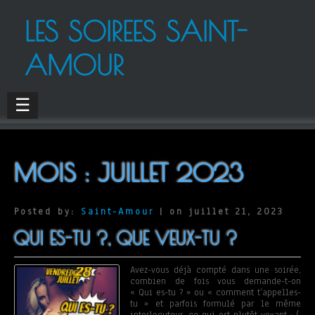
LES SOIREES SAINT-
AMOUR
☰
MOIS :
JUILLET 2023
Posted by:
Saint-Amour
| on juillet 21, 2023
QUI ES-TU ?, QUE VEUX-TU ?
Avez-vous déjà compté dans une soirée,
combien de fois vous demande-t-on
« Qui es-tu ? » ou « comment t’appelles-
tu » et parfois formulé par le même