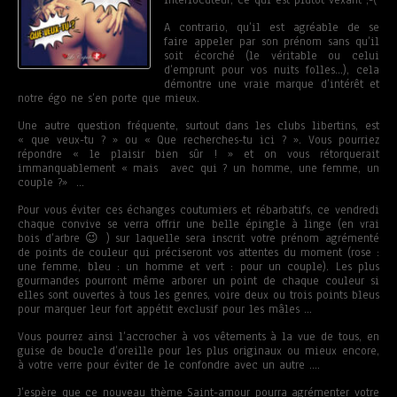
interlocuteur, ce qui est plutôt vexant ;-(
A contrario, qu’il est agréable de se
faire appeler par son prénom sans qu’il
soit écorché (le véritable ou celui
d’emprunt pour vos nuits folles…), cela
démontre une vraie marque d’intérêt et
notre égo ne s’en porte que mieux.
Une autre question fréquente, surtout dans les clubs libertins, est
« que veux-tu ? » ou « Que recherches-tu ici ? ». Vous pourriez
répondre « le plaisir bien sûr ! » et on vous rétorquerait
immanquablement « mais avec qui ? un homme, une femme, un
couple ?» …
Pour vous éviter ces échanges coutumiers et rébarbatifs, ce vendredi
chaque convive se verra offrir une belle épingle à linge (en vrai
bois d’arbre 😉 ) sur laquelle sera inscrit votre prénom agrémenté
de points de couleur qui préciseront vos attentes du moment (rose :
une femme, bleu : un homme et vert : pour un couple). Les plus
gourmandes pourront même arborer un point de chaque couleur si
elles sont ouvertes à tous les genres, voire deux ou trois points bleus
pour marquer leur fort appétit exclusif pour les mâles …
Vous pourrez ainsi l’accrocher à vos vêtements à la vue de tous, en
guise de boucle d’oreille pour les plus originaux ou mieux encore,
à votre verre pour éviter de le confondre avec un autre ….
J’espère que ce nouveau thème Saint-amour pourra agrémenter votre