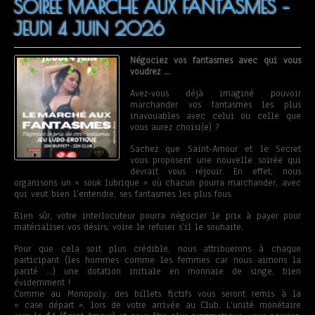
SOIREE MARCHE AUX FANTASMES –
JEUDI 4 JUIN 2026
Négociez vos fantasmes avec qui vous
voudrez …
Avez-vous déjà imaginé pouvoir
marchander vos fantasmes les plus
inavouables avec celui ou celle que
vous aurez choisi(e) ?
Sachez que Saint-Amour et le Secret
vous proposent une nouvelle soirée qui
devrait vous réjouir. En effet, nous
organisons un « souk lubrique » où chacun pourra marchander, avec
qui veut bien l’entendre, ses fantasmes les plus fous.
Bien sûr, votre interlocuteur pourra négocier le prix à payer pour
matérialiser vos désirs, voire le refuser s’il le souhaite.
Pour que cela soit plus crédible, nous attribuerons à chaque
participant (les hommes comme les femmes car nous aimons la
parité …) une dotation initiale en monnaie de singe, bien
évidemment !
Comme au Monopoly, des billets fictifs vous seront remis à la
« case départ », lors de votre arrivée au Club. L’unité monétaire