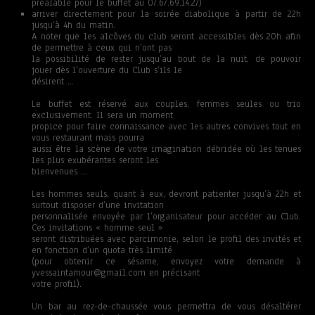
préalable pour le buffet au 07.67.69.14.27)
arriver directement pour la soirée diabolique à partir de 22h
jusqu’à 4h du matin.
A noter que les alcôves du club seront accessibles dès 20h afin
de permettre à ceux qui n’ont pas
la possibilité de rester jusqu’au bout de la nuit, de pouvoir
jouer dès l’ouverture du Club s’ils le
désirent …
Le buffet est réservé aux couples, femmes seules ou trio
exclusivement. Il sera un moment
propice pour faire connaissance avec les autres convives tout en
vous restaurant mais pourra
aussi être la scène de votre imagination débridée où les tenues
les plus exubérantes seront les
bienvenues …
Les hommes seuls, quant à eux, devront patienter jusqu’à 22h et
surtout disposer d’une invitation
personnalisée envoyée par l’organisateur pour accéder au Club.
Ces invitations « homme seul »
seront distribuées avec parcimonie, selon le profil des invités et
en fonction d’un quota très limité
(pour obtenir ce sésame, envoyez votre demande à
yvessaintamour@gmail.com en précisant
votre profil).
Un bar au rez-de-chaussée vous permettra de vous désaltérer