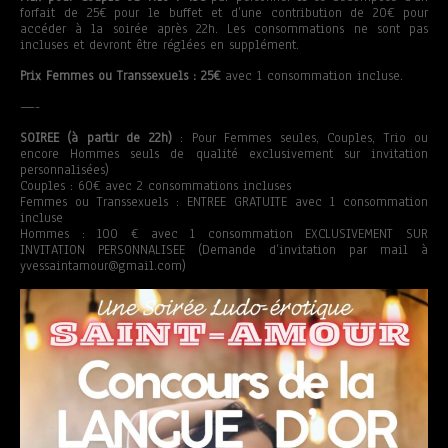
forfait de 25€ pour le buffet et d’une contribution de 20€ pour
accéder à la soirée après 22h. Les consommations ne sont pas
incluses et devront être réglées en supplément.
Prix Femmes ou Transsexuels : 25€
avec 1 consommation incluse.
—-
SOIREE (à partir de 22h)
: Pour Femmes seules, Couples, Trio ou
encore Hommes seuls de qualité exclusivement sur invitation
personnalisées)
Couples : 60€ avec 2 consommations incluses
Femmes ou Transsexuels : ENTREE GRATUITE avec 1 consommation
incluse
Hommes : 100 € avec 1 consommation EXCLUSIVEMENT SUR
INVITATION PERSONNALISEE (Demande d’invitation par mail à
yvessaintamour@gmail.com)