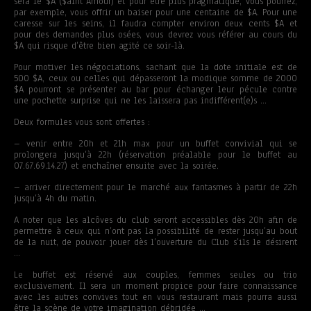
sera le $A ($aint Amour) et pour être plus pragmatique, vous pourrez,
par exemple, vous offrir un baiser pour une centaine de $A. Pour une
caresse sur les seins, il faudra compter environ deux cents $A et
pour des demandes plus osées, vous devrez vous référer au cours du
$A qui risque d’être bien agité ce soir-là.
Pour motiver les négociations, sachant que la dote initiale est de
500 $A, ceux ou celles qui dépasseront la modique somme de 2000
$A pourront se présenter au bar pour échanger leur pécule contre
une pochette surprise qui ne les laissera pas indifférent(e)s …
Deux formules vous sont offertes :
– venir entre 20h et 21h max pour un buffet convivial qui se
prolongera jusqu’à 22h (réservation préalable pour le buffet au
07.67.69.14.27) et enchaîner ensuite avec la soirée.
– arriver directement pour le marché aux fantasmes à partir de 22h
jusqu’à 4h du matin.
A noter que les alcôves du club seront accessibles dès 20h afin de
permettre à ceux qui n’ont pas la possibilité de rester jusqu’au bout
de la nuit, de pouvoir jouer dès l’ouverture du Club s’ils le désirent
…
Le buffet est réservé aux couples, femmes seules ou trio
exclusivement. Il sera un moment propice pour faire connaissance
avec les autres convives tout en vous restaurant mais pourra aussi
être la scène de votre imagination débridée …