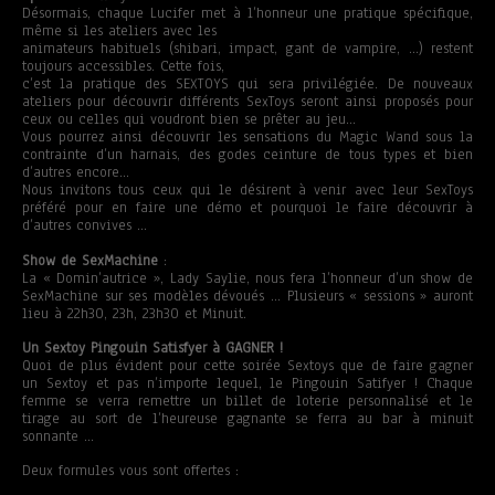
Désormais, chaque Lucifer met à l’honneur une pratique spécifique,
même si les ateliers avec les
animateurs habituels (shibari, impact, gant de vampire, …) restent
toujours accessibles. Cette fois,
c’est la pratique des SEXTOYS qui sera privilégiée. De nouveaux
ateliers pour découvrir différents SexToys seront ainsi proposés pour
ceux ou celles qui voudront bien se prêter au jeu…
Vous pourrez ainsi découvrir les sensations du Magic Wand sous la
contrainte d’un harnais, des godes ceinture de tous types et bien
d’autres encore…
Nous invitons tous ceux qui le désirent à venir avec leur SexToys
préféré pour en faire une démo et pourquoi le faire découvrir à
d’autres convives …
Show de SexMachine
:
La « Domin’autrice », Lady Saylie, nous fera l’honneur d’un show de
SexMachine sur ses modèles dévoués … Plusieurs « sessions » auront
lieu à 22h30, 23h, 23h30 et Minuit.
Un Sextoy Pingouin Satisfyer à GAGNER !
Quoi de plus évident pour cette soirée Sextoys que de faire gagner
un Sextoy et pas n’importe lequel, le Pingouin Satifyer ! Chaque
femme se verra remettre un billet de loterie personnalisé et le
tirage au sort de l’heureuse gagnante se ferra au bar à minuit
sonnante …
Deux formules vous sont offertes :