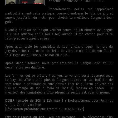
décerné le titre de la LANGUE D’OR.
Concrètement, celles qui apprécient
particulièrement cette pratique pourront endosser le rôle de jury et
auront jusqu’à 1h du matin pour choisir la meilleure langue à leur
goût.
Quant à ceux ou celles qui veulent concourir, un numéro de langue
leur sera attribué et ils (ou elles) auront 10 mn chrono pour faire
leurs preuves auprès des jury …
Après avoir testé les candidats de leur choix, chaque membre du
jury devra inscrire sur son bulletin de vote, le numéro de son élu et
le glisser dans l’urne sur le bar du club.
Après dépouillement, nous proclamerons la langue d’or et lui
décernerons son diplôme.
Les femmes qui se prêteront au jeu, se verront aussi récompensées.
Le Jury qui affichera le plus de langues testées sur son bulletin de
vote (chaque postulant au titre devra signer le bulletin de vote des
jury en marge de son numéro de langue), recevra en cadeau le
meilleur des stimulateurs clitoridiens, le sextoy Satisfyer Pingouin.
DINER (arrivée de 20h à 21h max )
: Exclusivement pour Femmes
seules, Couples ou Trio
[réservation préalable obligatoire au 07.67.69.14.27]
Prix pour Couple ou Trio : 45€
par personne. Il se décompose d’un