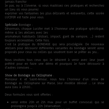
jamais franchir
le pas, ou à l’inverse, si vous maitrisez ces pratiques et recherchez
un lieu où vous pourrez
exprimer vos fantasmes les plus délirants et extravertis, cette soirée
LUCIFER est faite pour vous.
Spéciale
Bondage :
Désormais, chaque Lucifer met à l’honneur une pratique spécifique,
même si les ateliers avec les
animateurs habituels (shibari, impact, gant de vampire, …) restent
toujours accessibles. Cette fois,
c’est la pratique du BONDAGE qui sera privilégiée. De nouveaux
ateliers pour découvrir différentes variantes du bondage seront ainsi
proposés pour ceux ou celles qui voudront bien se prêter au jeu…
Nous invitons tous ceux qui le désirent à venir avec leur jouet
préféré pour en faire une démo et pourquoi le faire découvrir à
d’autres convives …
Show de Bondage au Cellophane
:
Monsieur K et Saint-Amour, nous fera l’honneur d’un show de
Bondage au Cellophane sur Marie, leur modèle dévoué … Le show
aura lieu à 22h30…
Deux formules vous sont offertes :
venir entre 20h et 21h max pour un buffet convivial qui se
prolongera jusqu’à 22h (réservation