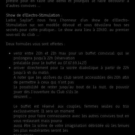
préféré pour en faire une démo et pourquoi le faire découvrir à
d’autres convives …
Show de d’Electro-Stimulation
:
Ladie Saylie*, nous fera l’honneur d’un show de d’Electro-
Stimulation sur son modèle dévoué et vous dévoilera tous ses
secrets pour cette pratique… Le show aura lieu à 22h30. au premier
sous-sol du club …
Deux formules vous sont offertes :
venir entre 20h et 21h max pour un buffet convivial qui se
prolongera jusqu’à 22h (réservation
préalable pour le buffet au 07.67.69.14.27)
arriver directement pour la soirée diabolique à partir de 22h
jusqu’à 4h du matin.
A noter que les alcôves du club seront accessibles dès 20h afin
de permettre à ceux qui n’ont pas
la possibilité de rester jusqu’au bout de la nuit, de pouvoir
jouer dès l’ouverture du Club s’ils le
désirent …
Le buffet est réservé aux couples, femmes seules ou trio
exclusivement. Il sera un moment
propice pour faire connaissance avec les autres convives tout en
vous restaurant mais pourra
aussi être la scène de votre imagination débridée où les tenues
les plus exubérantes seront les