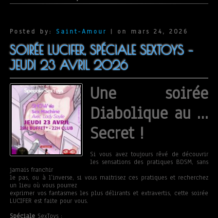
Posted by:
Saint-Amour
| on mars 24, 2026
SOIRÉE LUCIFER, SPÉCIALE SEXTOYS –
JEUDI 23 AVRIL 2026
Une soirée
Diabolique au …
Secret !
Si vous avez toujours rêvé de découvrir
les sensations des pratiques BDSM, sans
jamais franchir
le pas, ou à l’inverse, si vous maitrisez ces pratiques et recherchez
un lieu où vous pourrez
exprimer vos fantasmes les plus délirants et extravertis, cette soirée
LUCIFER est faite pour vous.
Spéciale
SexToys :