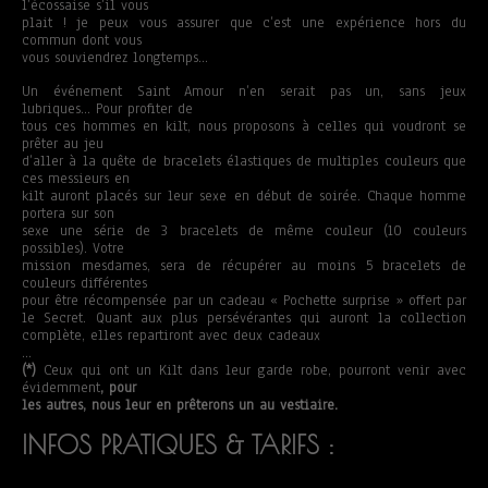
l’écossaise s’il vous
plait ! je peux vous assurer que c’est une expérience hors du
commun dont vous
vous souviendrez longtemps…
Un événement Saint Amour n’en serait pas un, sans jeux
lubriques… Pour profiter de
tous ces hommes en kilt, nous proposons à celles qui voudront se
prêter au jeu
d’aller à la quête de bracelets élastiques de multiples couleurs que
ces messieurs en
kilt auront placés sur leur sexe en début de soirée. Chaque homme
portera sur son
sexe une série de 3 bracelets de même couleur (10 couleurs
possibles). Votre
mission mesdames, sera de récupérer au moins 5 bracelets de
couleurs différentes
pour être récompensée par un cadeau « Pochette surprise » offert par
le Secret. Quant aux plus persévérantes qui auront la collection
complète, elles repartiront avec deux cadeaux
…
(*)
Ceux qui ont un Kilt dans leur garde robe, pourront venir avec
évidemment
, pour
les autres, nous leur en prêterons un au vestiaire.
INFOS PRATIQUES & TARIFS :