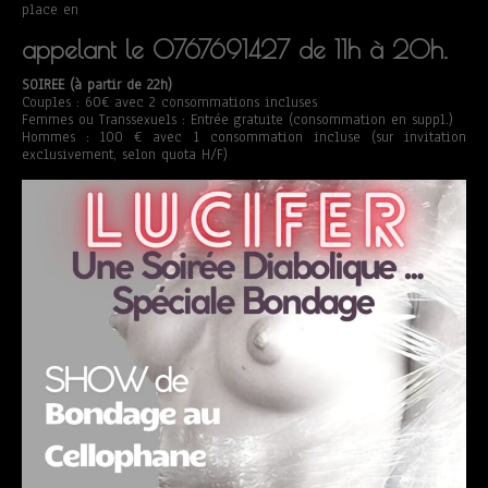
place en
appelant le 0767691427 de 11h à 20h.
SOIREE (à partir de 22h)
Couples : 60€ avec 2 consommations incluses
Femmes ou Transsexuels : Entrée gratuite (consommation en suppl.)
Hommes : 100 € avec 1 consommation incluse (sur invitation
exclusivement, selon quota H/F)