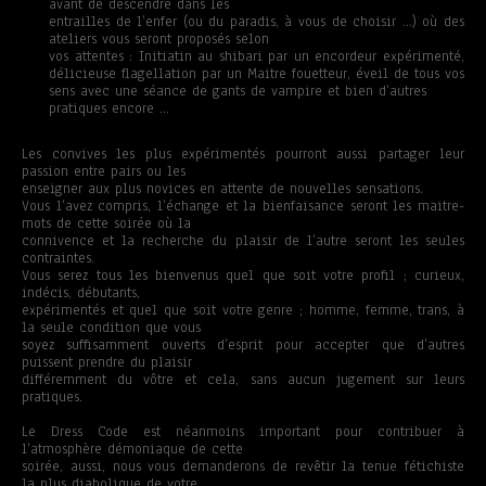
avant de descendre dans les
entrailles de l’enfer (ou du paradis, à vous de choisir …) où des
ateliers vous seront proposés selon
vos attentes : Initiatin au shibari par un encordeur expérimenté,
délicieuse flagellation par un Maitre fouetteur, éveil de tous vos
sens avec une séance de gants de vampire et bien d’autres
pratiques encore …
Les convives les plus expérimentés pourront aussi partager leur
passion entre pairs ou les
enseigner aux plus novices en attente de nouvelles sensations.
Vous l’avez compris, l’échange et la bienfaisance seront les maitre-
mots de cette soirée où la
connivence et la recherche du plaisir de l’autre seront les seules
contraintes.
Vous serez tous les bienvenus quel que soit votre profil ; curieux,
indécis, débutants,
expérimentés et quel que soit votre genre ; homme, femme, trans, à
la seule condition que vous
soyez suffisamment ouverts d’esprit pour accepter que d’autres
puissent prendre du plaisir
différemment du vôtre et cela, sans aucun jugement sur leurs
pratiques.
Le Dress Code est néanmoins important pour contribuer à
l’atmosphère démoniaque de cette
soirée, aussi, nous vous demanderons de revêtir la tenue fétichiste
la plus diabolique de votre