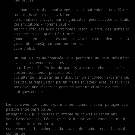
bienvenues …
Les hommes seuls, quant à eux, devront patienter jusqu’à 22h et
surtout disposer d’une invitation
personnalisée envoyée par l’organisateur pour accéder au Club.
Ces invitations « homme seul »
seront distribuées avec parcimonie, selon le profil des invités et
en fonction d’un quota très limité
(pour obtenir ce sésame, envoyez votre demande à
yvessaintamour@gmail.com en précisant
votre profil).
Un bar au rez-de-chaussée vous permettra de vous désaltérer
avant de descendre dans les
entrailles de l’enfer (ou du paradis, à vous de choisir …) où des
ateliers vous seront proposés selon
vos attentes : Initiatin au shibari par un encordeur expérimenté,
délicieuse flagellation par un Maitre fouetteur, éveil de tous vos
sens avec une séance de gants de vampire et bien d’autres
pratiques encore …
Les convives les plus expérimentés pourront aussi partager leur
passion entre pairs ou les
enseigner aux plus novices en attente de nouvelles sensations.
Vous l’avez compris, l’échange et la bienfaisance seront les maitre-
mots de cette soirée où la
connivence et la recherche du plaisir de l’autre seront les seules
contraintes.