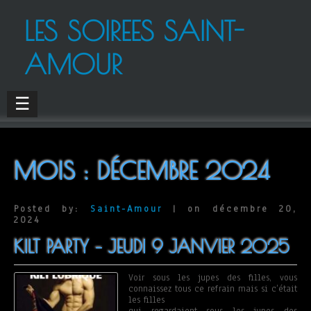
LES SOIREES SAINT-
AMOUR
☰
MOIS :
DÉCEMBRE 2024
Posted by:
Saint-Amour
| on décembre 20,
2024
KILT PARTY – JEUDI 9 JANVIER 2025
Voir sous les jupes des filles, vous
connaissez tous ce refrain mais si c’était
les filles