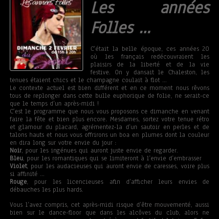
Les années
Folles …
C’était la belle époque, ces années 20
où les français redécouvraient les
plaisirs de la liberté et de la vie
festive. On y dansait le Chaleston, les
tenues étaient chics et le champagne coulait à flot …
Le contexte actuel est bien différent et en ce moment nous rêvons
tous de replonger dans cette bulle euphorique de folie, ne serait-ce
que le temps d’un après-midi !
C’est le programme que nous vous proposons ce dimanche en venant
faire la fête et bien plus encore. Mesdames, sortez votre tenue rétro
et glamour du placard, agrémentez-la d’un sautoir en perles et de
talons hauts et nous vous offrirons un boa en plumes dont la couleur
en dira long sur votre envie du jour :
Noir
, pour les ingénues qui auront juste envie de regarder.
Bleu
, pour les romantiques qui se limiteront à l’envie d’embrasser
Violet
, pour les audacieuses qui auront envie de caresses, voire plus
si affinité …
Rouge
, pour les licencieuses afin d’afficher leurs envies de
débauches les plus hards.
Vous l’avez compris, cet après-midi risque d’être mouvementé, aussi
bien sur le dance-floor que dans les alcôves du club, alors ne