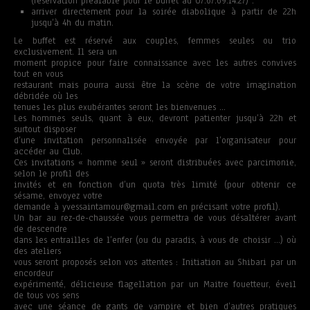
(réservation préalable pour le buffet au 07.67.69.14.27) .
arriver directement pour la soirée diabolique à partir de 22h
jusqu’à 4h du matin.
Le buffet est réservé aux couples, femmes seules ou trio
exclusivement. Il sera un
moment propice pour faire connaissance avec les autres convives
tout en vous
restaurant mais pourra aussi être la scène de votre imagination
débridée où les
tenues les plus exubérantes seront les bienvenues …
Les hommes seuls, quant à eux, devront patienter jusqu’à 22h et
surtout disposer
d’une invitation personnalisée envoyée par l’organisateur pour
accéder au Club.
Ces invitations « homme seul » seront distribuées avec parcimonie,
selon le profil des
invités et en fonction d’un quota très limité (pour obtenir ce
sésame, envoyez votre
demande à yvessaintamour@gmail.com en précisant votre profil).
Un bar au rez-de-chaussée vous permettra de vous désaltérer avant
de descendre
dans les entrailles de l’enfer (ou du paradis, à vous de choisir …) où
des ateliers
vous seront proposés selon vos attentes : Initiation au Shibari par un
encordeur
expérimenté, délicieuse flagellation par un Maitre fouetteur, éveil
de tous vos sens
avec une séance de gants de vampire et bien d’autres pratiques