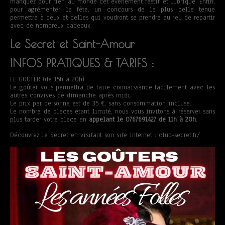
manquez pour rien au monde cet évènement festif et lubrique. Enfin,
pour agrémenter la fête, un concours de la plus belle tenue
permettra à ceux et celles qui voudront se prendre au jeu de repartir
avec de nombreux cadeaux.
Le Secret et Saint-Amour
INFOS PRATIQUES & TARIFS :
LE GOUTER (de 15h à 20h)
Le goûter vous permettra de faire connaissance facilement avec les
autres convives ce dimanche après midi.
Le prix par personne est de 35 €, sans consommation incluse.
Le nombre de places étant limité, nous vous invitons à réserver sans
plus tarder votre place en
appelant le 0767691427 de 11h à 20h
.
Découvrez le Secret en visitant son site internet : club-secret.fr/