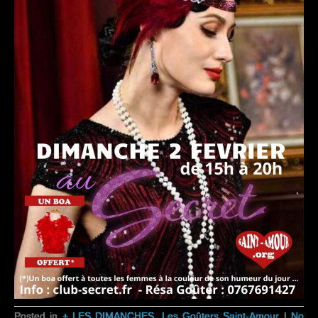
Posted in
+ LES DIMANCHES
,
Les Goûters Saint-Amour
|
No