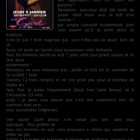
qui regardaient sous les jupes des
garçons ?
Mesdames, avez-vous déjà été tenté de
passer votre main sous le kilt d’un
homme ?
par simple curiosité évidemment, pour
vous assurer qu’il le porte selon la
tradition,
n’est-ce pas ? N’en rougissez pas, vous n’êtes pas la seule, loin de
là.
Aussi, ce jeudi au Secret, nous exaucerons votre fantasme :
Tous les hommes seront en kilt *, pour votre plus grand plaisir et le
leur aussi
évidemment !
Messieurs, ne vous méprenez pas : porter un Kilt est le summum de
la virilité ! Sean
Connery l’a bien compris et ne s’en prive pas, pour le bonheur de
toutes ses
fans. Pour le porter fréquemment (dixit Yves Saint Amour), et à
l’écossaise s’il vous
plait ! je peux vous assurer que c’est une expérience hors du
commun dont vous
vous souviendrez longtemps…
Une soirée Saint Amour n’en serait pas une, sans jeux
lubriques… Pour profiter de
tous ces hommes en kilt, nous proposons à celles qui voudront se
prêter au jeu
d’aller à la quête de bracelets élastiques de multiples couleurs que