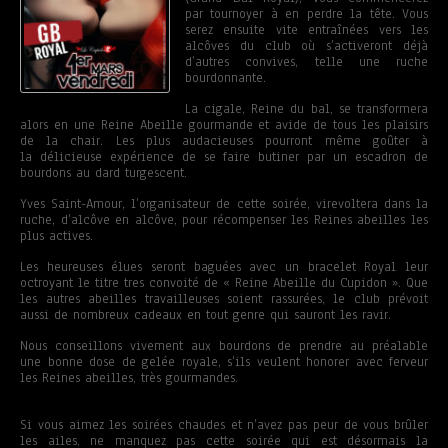
par tournoyer à en perdre la tête. Vous
serez ensuite vite entraînées vers les
alcôves du club où s’activeront déjà
d’autres convives, telle une ruche
bourdonnante.
La cigale, Reine du bal, se transformera
alors en une Reine Abeille gourmande et avide de tous les plaisirs
de la chair. Les plus audacieuses pourront même goûter à
la délicieuse expérience de se faire butiner par un escadron de
bourdons au dard turgescent.
Yves Saint-Amour, l’organisateur de cette soirée, virevoltera dans la
ruche, d’alcôve en alcôve, pour récompenser les Reines abeilles les
plus actives.
Les heureuses élues seront baguées avec un bracelet Royal leur
octroyant le titre tres convoité de « Reine Abeille du Cupidon ». Que
les autres abeilles travailleuses soient rassurées, le club prévoit
aussi de nombreux cadeaux en tout genre qui sauront les ravir.
Nous conseillons vivement aux bourdons de prendre au préalable
une bonne dose de gelée royale, s’ils veulent honorer avec ferveur
les Reines abeilles, très gourmandes.
Si vous aimez les soirées chaudes et n’avez pas peur de vous brûler
les ailes, ne manquez pas cette soirée qui est désormais la