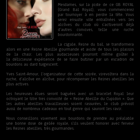
Mesdames, sur la piste de ce GB ROYAL
(Grand Bal Royal), vous commencerez
par tournoyer à en perdre la tête. Vous
serez ensuite vite entraînées vers les
alcôves du club où s’activeront déjà
d’autres convives, telle une ruche
bourdonnante.
La cigale, Reine du bal, se transformera
alors en une Reine Abeille gourmande et avide de tous les plaisirs
de la chair. Les plus audacieuses pourront même goûter à
la délicieuse expérience de se faire butiner par un escadron de
bourdons au dard turgescent.
Yves Saint-Amour, l’organisateur de cette soirée, virevoltera dans la
ruche, d’alcôve en alcôve, pour récompenser les Reines abeilles les
plus actives.
Les heureuses élues seront baguées avec un bracelet Royal leur
octroyant le titre tres convoité de « Reine Abeille du Cupidon ». Que
les autres abeilles travailleuses soient rassurées, le club prévoit
aussi de nombreux cadeaux en tout genre qui sauront les ravir.
Nous conseillons vivement aux bourdons de prendre au préalable
une bonne dose de gelée royale, s’ils veulent honorer avec ferveur
les Reines abeilles, très gourmandes.